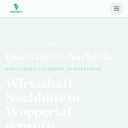
Start
/
Wuppertal
/
Wirtschaft
Qualifizierte Nachhilfe
WIRTSCHAFT-NACHHILFE IN WUPPERTAL
Wirtschaft-
Nachhilfe in
Wuppertal —
geprüfte