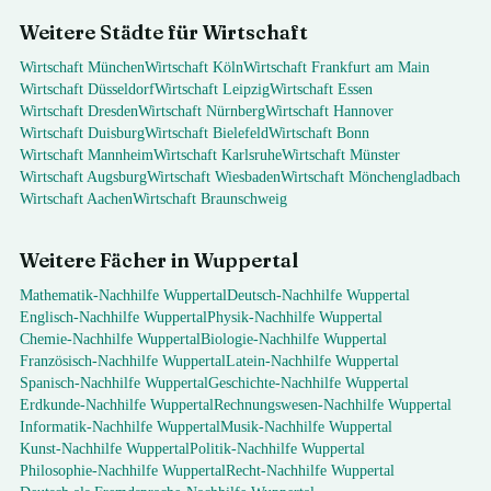
Weitere Städte für
Wirtschaft
Wirtschaft
München
Wirtschaft
Köln
Wirtschaft
Frankfurt am Main
Wirtschaft
Düsseldorf
Wirtschaft
Leipzig
Wirtschaft
Essen
Wirtschaft
Dresden
Wirtschaft
Nürnberg
Wirtschaft
Hannover
Wirtschaft
Duisburg
Wirtschaft
Bielefeld
Wirtschaft
Bonn
Wirtschaft
Mannheim
Wirtschaft
Karlsruhe
Wirtschaft
Münster
Wirtschaft
Augsburg
Wirtschaft
Wiesbaden
Wirtschaft
Mönchengladbach
Wirtschaft
Aachen
Wirtschaft
Braunschweig
Weitere Fächer in
Wuppertal
Mathematik
-Nachhilfe
Wuppertal
Deutsch
-Nachhilfe
Wuppertal
Englisch
-Nachhilfe
Wuppertal
Physik
-Nachhilfe
Wuppertal
Chemie
-Nachhilfe
Wuppertal
Biologie
-Nachhilfe
Wuppertal
Französisch
-Nachhilfe
Wuppertal
Latein
-Nachhilfe
Wuppertal
Spanisch
-Nachhilfe
Wuppertal
Geschichte
-Nachhilfe
Wuppertal
Erdkunde
-Nachhilfe
Wuppertal
Rechnungswesen
-Nachhilfe
Wuppertal
Informatik
-Nachhilfe
Wuppertal
Musik
-Nachhilfe
Wuppertal
Kunst
-Nachhilfe
Wuppertal
Politik
-Nachhilfe
Wuppertal
Philosophie
-Nachhilfe
Wuppertal
Recht
-Nachhilfe
Wuppertal