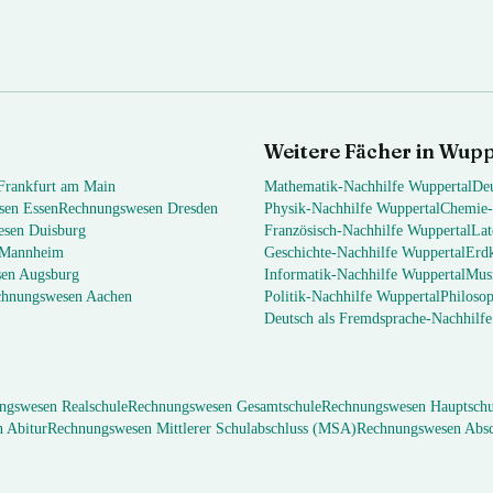
Weitere Fächer in
Wupp
Frankfurt am Main
Mathematik
-Nachhilfe
Wuppertal
De
sen
Essen
Rechnungswesen
Dresden
Physik
-Nachhilfe
Wuppertal
Chemie
esen
Duisburg
Französisch
-Nachhilfe
Wuppertal
Lat
Mannheim
Geschichte
-Nachhilfe
Wuppertal
Erd
sen
Augsburg
Informatik
-Nachhilfe
Wuppertal
Mus
chnungswesen
Aachen
Politik
-Nachhilfe
Wuppertal
Philosop
Deutsch als Fremdsprache
-Nachhilf
ngswesen
Realschule
Rechnungswesen
Gesamtschule
Rechnungswesen
Hauptschu
n
Abitur
Rechnungswesen
Mittlerer Schulabschluss (MSA)
Rechnungswesen
Absc