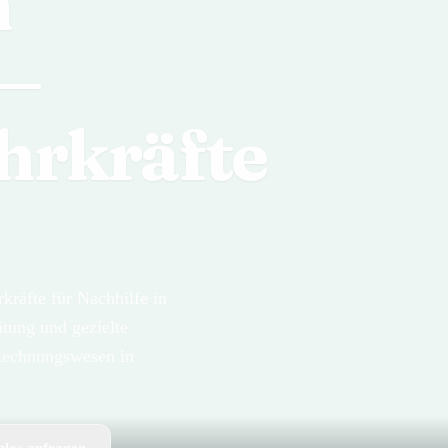
n
 —
hrkräfte
räfte für Nachhilfe in
tung und gezielte
 Rechnungswesen in