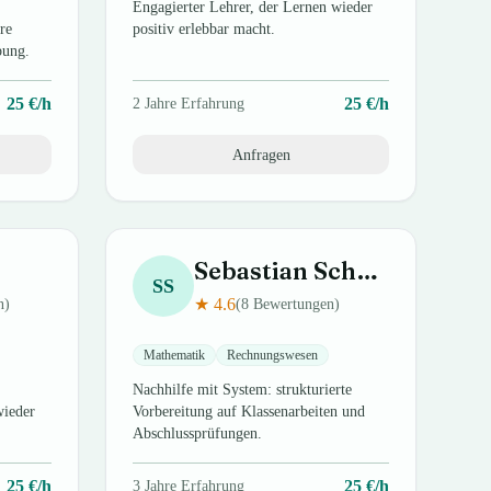
Engagierter Lehrer, der Lernen wieder
re
positiv erlebbar macht.
bung.
25
€/h
25
€/h
2
Jahre Erfahrung
Anfragen
Sebastian
Schmitt
SS
★
4.6
n)
(
8
Bewertungen)
Mathematik
Rechnungswesen
Nachhilfe mit System: strukturierte
wieder
Vorbereitung auf Klassenarbeiten und
Abschlussprüfungen.
25
€/h
25
€/h
3
Jahre Erfahrung