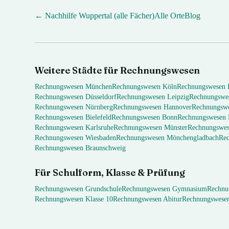
← Nachhilfe
Wuppertal
(alle Fächer)
Alle Orte
Blog
Weitere Städte für
Rechnungswesen
Rechnungswesen
München
Rechnungswesen
Köln
Rechnungswesen
Rechnungswesen
Düsseldorf
Rechnungswesen
Leipzig
Rechnungswe
Rechnungswesen
Nürnberg
Rechnungswesen
Hannover
Rechnungsw
Rechnungswesen
Bielefeld
Rechnungswesen
Bonn
Rechnungswesen
Rechnungswesen
Karlsruhe
Rechnungswesen
Münster
Rechnungswe
Rechnungswesen
Wiesbaden
Rechnungswesen
Mönchengladbach
Re
Rechnungswesen
Braunschweig
Für Schulform, Klasse & Prüfung
Rechnungswesen
Grundschule
Rechnungswesen
Gymnasium
Rechnu
Rechnungswesen
Klasse 10
Rechnungswesen
Abitur
Rechnungswese