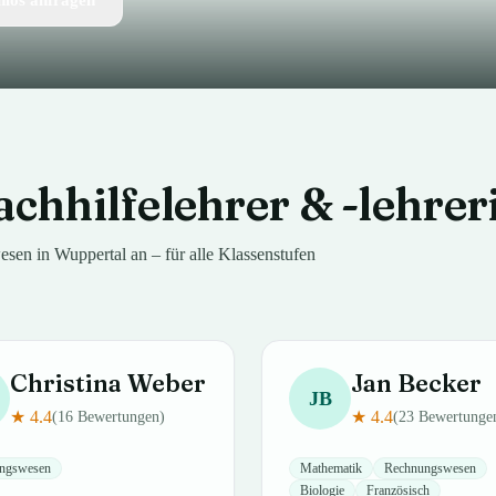
nlos anfragen
achhilfelehrer & -lehre
esen
in
Wuppertal
an – für alle Klassenstufen
Christina
Weber
Jan
Becker
JB
★
4.4
★
4.4
(
16
Bewertungen)
(
23
Bewertunge
ngswesen
Mathematik
Rechnungswesen
Biologie
Französisch