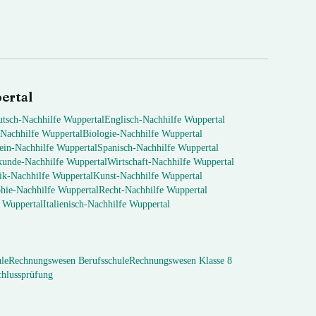
ertal
utsch
-Nachhilfe
Wuppertal
Englisch
-Nachhilfe
Wuppertal
-Nachhilfe
Wuppertal
Biologie
-Nachhilfe
Wuppertal
ein
-Nachhilfe
Wuppertal
Spanisch
-Nachhilfe
Wuppertal
kunde
-Nachhilfe
Wuppertal
Wirtschaft
-Nachhilfe
Wuppertal
ik
-Nachhilfe
Wuppertal
Kunst
-Nachhilfe
Wuppertal
hie
-Nachhilfe
Wuppertal
Recht
-Nachhilfe
Wuppertal
e
Wuppertal
Italienisch
-Nachhilfe
Wuppertal
le
Rechnungswesen
Berufsschule
Rechnungswesen
Klasse 8
hlussprüfung