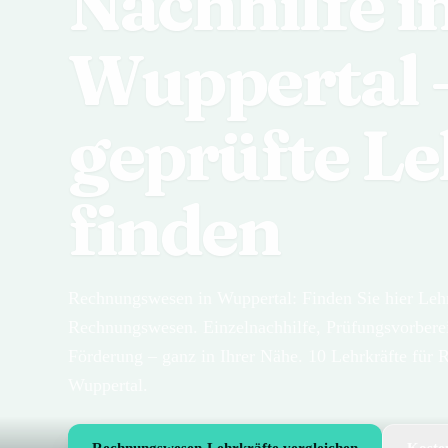
Nachhilfe i
Wuppertal
geprüfte Le
finden
Rechnungswesen in Wuppertal: Finden Sie hier Lehrk
Rechnungswesen. Einzelnachhilfe, Prüfungsvorberei
Förderung – ganz in Ihrer Nähe. 10 Lehrkräfte für
Wuppertal.