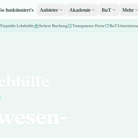
So funktioniert's
Anbieter
Akademie
BuT
Mehr
Geprüfte Lehrkräfte
Sichere Buchung
Transparente Preise
BuT-Unterstützu
chhilfe
L
wesen-