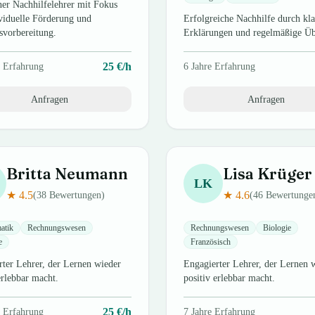
ner Nachhilfelehrer mit Fokus
ividuelle Förderung und
Erfolgreiche Nachhilfe durch kla
svorbereitung.
Erklärungen und regelmäßige Ü
25
€/h
 Erfahrung
6
Jahre Erfahrung
Anfragen
Anfragen
Britta
Neumann
Lisa
Krüger
LK
★
4.5
★
4.6
(
38
Bewertungen)
(
46
Bewertunge
atik
Rechnungswesen
Rechnungswesen
Biologie
e
Französisch
rter Lehrer, der Lernen wieder
Engagierter Lehrer, der Lernen 
erlebbar macht.
positiv erlebbar macht.
25
€/h
 Erfahrung
7
Jahre Erfahrung