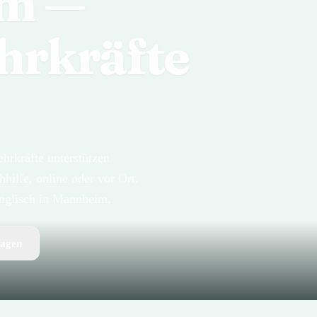
im —
hrkräfte
rkräfte unterstützen
hilfe, online oder vor Ort.
 Englisch in Mannheim.
ragen