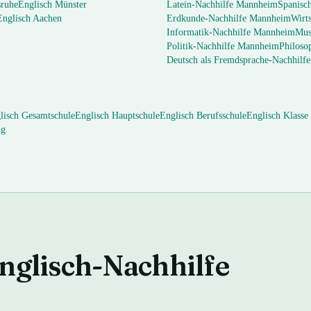
sruhe
Englisch
Münster
Latein
-Nachhilfe
Mannheim
Spanisc
Englisch
Aachen
Erdkunde
-Nachhilfe
Mannheim
Wirts
Informatik
-Nachhilfe
Mannheim
Mus
Politik
-Nachhilfe
Mannheim
Philoso
Deutsch als Fremdsprache
-Nachhilf
lisch
Gesamtschule
Englisch
Hauptschule
Englisch
Berufsschule
Englisch
Klasse
ng
nglisch
-Nachhilfe