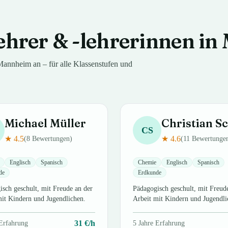
ehrer & -lehrerinnen in
Mannheim
an – für alle Klassenstufen und
Michael
Müller
Christian
Schm
CS
★
4.5
★
4.6
(
8
Bewertungen)
(
11
Bewertunge
Englisch
Spanisch
Chemie
Englisch
Spanisch
de
Erdkunde
sch geschult, mit Freude an der
Pädagogisch geschult, mit Freud
mit Kindern und Jugendlichen.
Arbeit mit Kindern und Jugendli
31
€/h
Erfahrung
5
Jahre Erfahrung