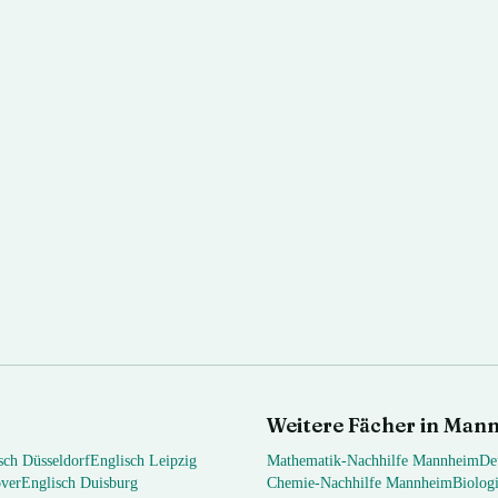
Weitere Fächer in
Mann
sch
Düsseldorf
Englisch
Leipzig
Mathematik
-Nachhilfe
Mannheim
De
ver
Englisch
Duisburg
Chemie
-Nachhilfe
Mannheim
Biolog