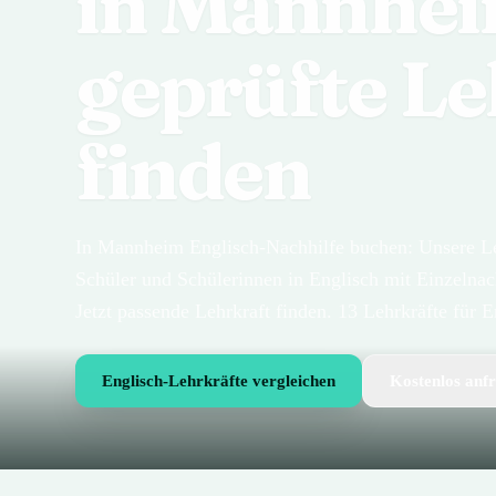
in Mannhe
geprüfte Le
finden
In Mannheim Englisch-Nachhilfe buchen: Unsere Leh
Schüler und Schülerinnen in Englisch mit Einzelnach
Jetzt passende Lehrkraft finden. 13 Lehrkräfte für
Englisch-Lehrkräfte vergleichen
Kostenlos anf