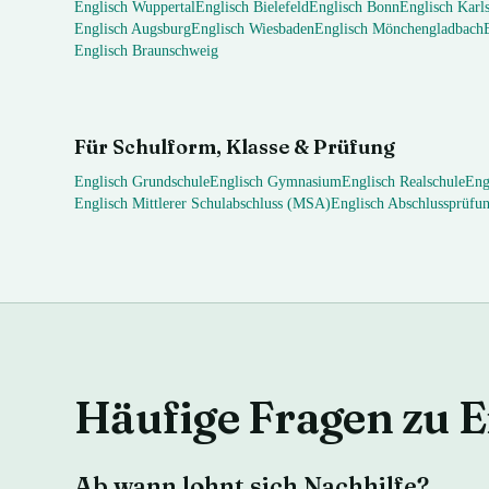
Englisch
Wuppertal
Englisch
Bielefeld
Englisch
Bonn
Englisch
Karl
Englisch
Augsburg
Englisch
Wiesbaden
Englisch
Mönchengladbach
Englisch
Braunschweig
Für Schulform, Klasse & Prüfung
Englisch
Grundschule
Englisch
Gymnasium
Englisch
Realschule
Eng
Englisch
Mittlerer Schulabschluss (MSA)
Englisch
Abschlussprüfu
Häufige Fragen zu
E
Ab wann lohnt sich Nachhilfe?