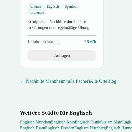
Chemie
Englisch
Spanisch
Erdkunde
Erfolgreiche Nachhilfe durch klare
Erklärungen und regelmäßige Übung.
25
€/h
10
Jahre Erfahrung
Anfragen
← Nachhilfe
Mannheim
(alle Fächer)
Alle Orte
Blog
Weitere Städte für
Englisch
Englisch
München
Englisch
Köln
Englisch
Frankfurt am Main
Engli
Englisch
Essen
Englisch
Dresden
Englisch
Nürnberg
Englisch
Hanno