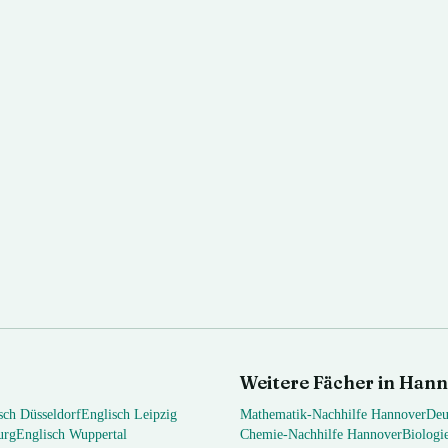
Weitere Fächer in
Hann
sch
Düsseldorf
Englisch
Leipzig
Mathematik
-Nachhilfe
Hannover
Deu
urg
Englisch
Wuppertal
Chemie
-Nachhilfe
Hannover
Biologi