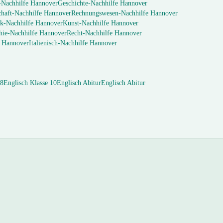
-Nachhilfe
Hannover
Geschichte
-Nachhilfe
Hannover
chaft
-Nachhilfe
Hannover
Rechnungswesen
-Nachhilfe
Hannover
k
-Nachhilfe
Hannover
Kunst
-Nachhilfe
Hannover
hie
-Nachhilfe
Hannover
Recht
-Nachhilfe
Hannover
e
Hannover
Italienisch
-Nachhilfe
Hannover
 8
Englisch
Klasse 10
Englisch
Abitur
Englisch
Abitur