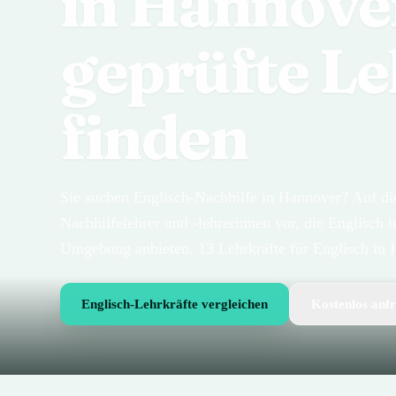
in Hannove
geprüfte Le
finden
Sie suchen Englisch-Nachhilfe in Hannover? Auf dies
Nachhilfelehrer und -lehrerinnen vor, die Englisch
Umgebung anbieten. 13 Lehrkräfte für Englisch in 
Englisch-Lehrkräfte vergleichen
Kostenlos anf