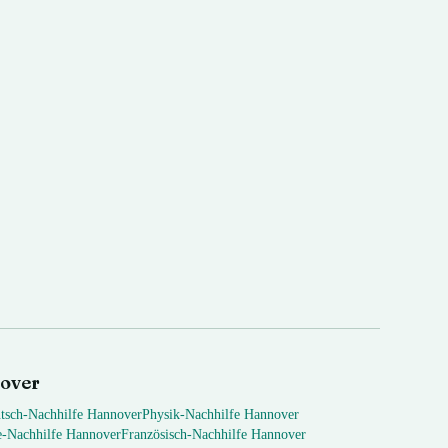
over
tsch
-Nachhilfe
Hannover
Physik
-Nachhilfe
Hannover
e
-Nachhilfe
Hannover
Französisch
-Nachhilfe
Hannover