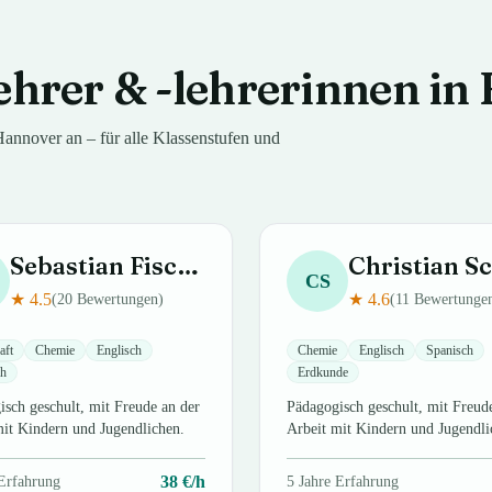
ehrer & -lehrerinnen in
Hannover
an – für alle Klassenstufen und
Sebastian
Fischer
Christian
Schm
CS
★
4.5
★
4.6
(
20
Bewertungen)
(
11
Bewertunge
aft
Chemie
Englisch
Chemie
Englisch
Spanisch
ch
Erdkunde
sch geschult, mit Freude an der
Pädagogisch geschult, mit Freud
mit Kindern und Jugendlichen.
Arbeit mit Kindern und Jugendli
38
€/h
Erfahrung
5
Jahre Erfahrung