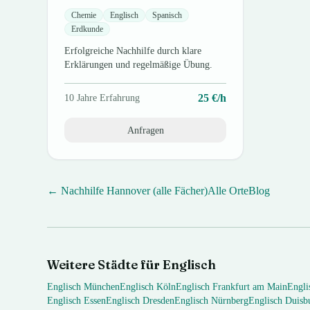
Chemie
Englisch
Spanisch
Erdkunde
Erfolgreiche Nachhilfe durch klare
Erklärungen und regelmäßige Übung.
25
€/h
10
Jahre Erfahrung
Anfragen
← Nachhilfe
Hannover
(alle Fächer)
Alle Orte
Blog
Weitere Städte für
Englisch
Englisch
München
Englisch
Köln
Englisch
Frankfurt am Main
Engli
Englisch
Essen
Englisch
Dresden
Englisch
Nürnberg
Englisch
Duisb