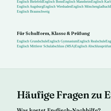
Englisch
Bielefeld
Englisch
Bonn
Englisch
Mannheim
Englisch
Karl
Englisch
Augsburg
Englisch
Wiesbaden
Englisch
Mönchengladbach
Englisch
Braunschweig
Für Schulform, Klasse & Prüfung
Englisch
Grundschule
Englisch
Gymnasium
Englisch
Realschule
Eng
Englisch
Mittlerer Schulabschluss (MSA)
Englisch
Abschlussprüfu
Häufige Fragen zu
E
Was kostet Englisch-Nachhilfe?