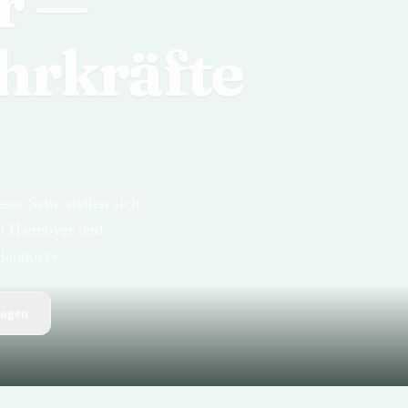
r —
hrkräfte
er Seite stellen sich
 in Hannover und
Hannover.
ragen