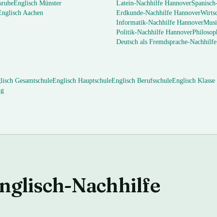
sruhe
Englisch
Münster
Latein
-Nachhilfe
Hannover
Spanisch
Englisch
Aachen
Erdkunde
-Nachhilfe
Hannover
Wirts
Informatik
-Nachhilfe
Hannover
Musi
Politik
-Nachhilfe
Hannover
Philosop
Deutsch als Fremdsprache
-Nachhilf
lisch
Gesamtschule
Englisch
Hauptschule
Englisch
Berufsschule
Englisch
Klasse
ng
nglisch
-Nachhilfe