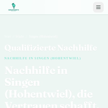
Start
/
Städte
/
Singen (Hohentwiel)
Qualifizierte Nachhilfe
NACHHILFE IN SINGEN (HOHENTWIEL)
Nachhilfe in
Singen
(Hohentwiel), die
Vertrauen schafft.