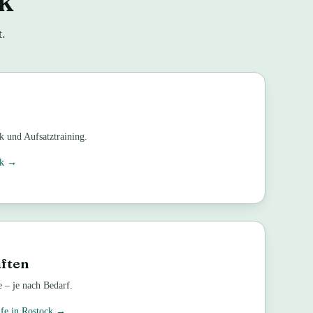
ck
t.
 und Aufsatztraining.
k
→
ften
 – je nach Bedarf.
lfe in
Rostock
→