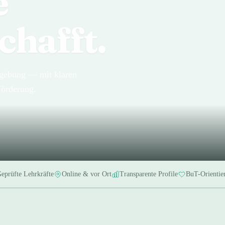
e
chafft.
mgebung — mit klaren
Förderung.
eprüfte Lehrkräfte
Online & vor Ort
Transparente Profile
BuT-Orientie