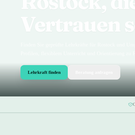
Rostock, di
Vertrauen s
Finden Sie geprüfte Lehrkräfte für Rostock und U
Profilen, flexiblem Unterricht und Orientierung zu 
Lehrkraft finden
Beratung anfragen
G