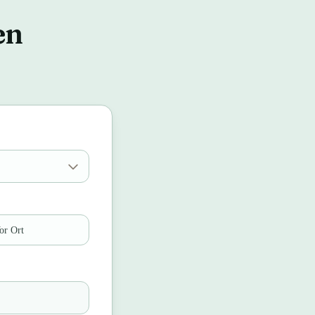
en
or Ort