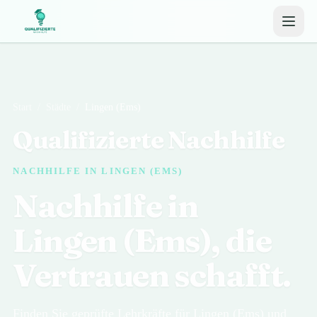
Start
/
Städte
/
Lingen (Ems)
Qualifizierte Nachhilfe
NACHHILFE IN LINGEN (EMS)
Nachhilfe in
Lingen (Ems), die
Vertrauen schafft.
Finden Sie geprüfte Lehrkräfte für Lingen (Ems) und