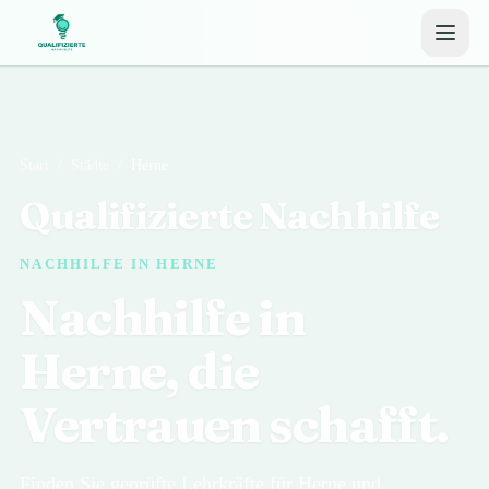
Start
/
Städte
/
Herne
Qualifizierte Nachhilfe
NACHHILFE IN HERNE
Nachhilfe in
Herne, die
Vertrauen schafft.
Finden Sie geprüfte Lehrkräfte für Herne und