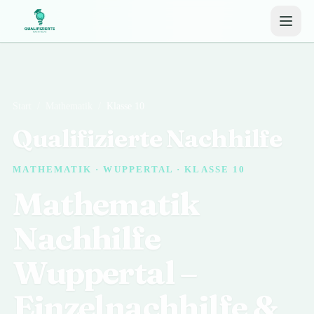
Start
/
Mathematik
/
Klasse 10
Qualifizierte Nachhilfe
MATHEMATIK · WUPPERTAL · KLASSE 10
Mathematik
Nachhilfe
Wuppertal –
Einzelnachhilfe &