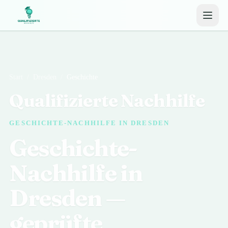
Start
/
Dresden
/
Geschichte
Qualifizierte Nachhilfe
GESCHICHTE-NACHHILFE IN DRESDEN
Geschichte-
Nachhilfe in
Dresden —
geprüfte