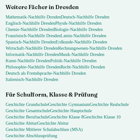
Weitere Fächer in
Dresden
Mathematik
-Nachhilfe
Dresden
Deutsch
-Nachhilfe
Dresden
Englisch
-Nachhilfe
Dresden
Physik
-Nachhilfe
Dresden
Chemie
-Nachhilfe
Dresden
Biologie
-Nachhilfe
Dresden
Französisch
-Nachhilfe
Dresden
Latein
-Nachhilfe
Dresden
Spanisch
-Nachhilfe
Dresden
Erdkunde
-Nachhilfe
Dresden
Wirtschaft
-Nachhilfe
Dresden
Rechnungswesen
-Nachhilfe
Dresden
Informatik
-Nachhilfe
Dresden
Musik
-Nachhilfe
Dresden
Kunst
-Nachhilfe
Dresden
Politik
-Nachhilfe
Dresden
Philosophie
-Nachhilfe
Dresden
Recht
-Nachhilfe
Dresden
Deutsch als Fremdsprache
-Nachhilfe
Dresden
Italienisch
-Nachhilfe
Dresden
Für Schulform, Klasse & Prüfung
Geschichte
Grundschule
Geschichte
Gymnasium
Geschichte
Realschule
Geschichte
Gesamtschule
Geschichte
Hauptschule
Geschichte
Berufsschule
Geschichte
Klasse 8
Geschichte
Klasse 10
Geschichte
Abitur
Geschichte
Abitur
Geschichte
Mittlerer Schulabschluss (MSA)
Geschichte
Abschlussprüfung