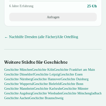
25
€/h
6
Jahre Erfahrung
Anfragen
← Nachhilfe
Dresden
(alle Fächer)
Alle Orte
Blog
Weitere Städte für
Geschichte
Geschichte
München
Geschichte
Köln
Geschichte
Frankfurt am Main
Geschichte
Düsseldorf
Geschichte
Leipzig
Geschichte
Essen
Geschichte
Nürnberg
Geschichte
Hannover
Geschichte
Duisburg
Geschichte
Wuppertal
Geschichte
Bielefeld
Geschichte
Bonn
Geschichte
Mannheim
Geschichte
Karlsruhe
Geschichte
Münster
Geschichte
Augsburg
Geschichte
Wiesbaden
Geschichte
Mönchengladbach
Geschichte
Aachen
Geschichte
Braunschweig