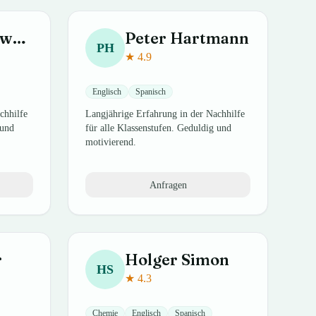
arz
Peter
Hartmann
PH
★
4.9
Englisch
Spanisch
chhilfe
Langjährige Erfahrung in der Nachhilfe
 und
für alle Klassenstufen. Geduldig und
motivierend.
Anfragen
r
Holger
Simon
HS
★
4.3
Chemie
Englisch
Spanisch