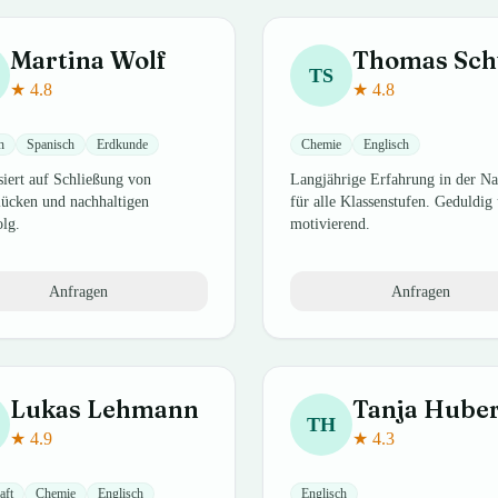
Martina
Wolf
Thomas
Schw
TS
★
4.8
★
4.8
h
Spanisch
Erdkunde
Chemie
Englisch
siert auf Schließung von
Langjährige Erfahrung in der Na
lücken und nachhaltigen
für alle Klassenstufen. Geduldig
olg.
motivierend.
Anfragen
Anfragen
Lukas
Lehmann
Tanja
Hube
TH
★
4.9
★
4.3
aft
Chemie
Englisch
Englisch