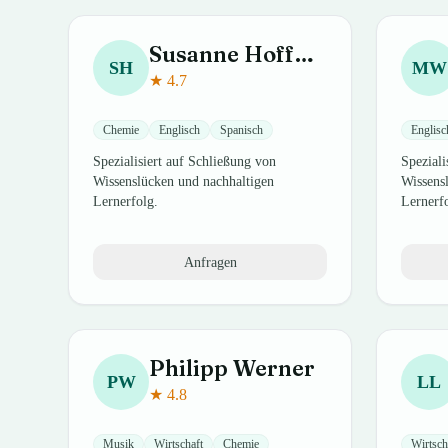
Susanne
Hoffmann
SH
MW
★
4.7
Chemie
Englisch
Spanisch
Englisc
Spezialisiert auf Schließung von
Speziali
Wissenslücken und nachhaltigen
Wissens
Lernerfolg.
Lernerf
Anfragen
Philipp
Werner
PW
LL
★
4.8
Musik
Wirtschaft
Chemie
Wirtsch