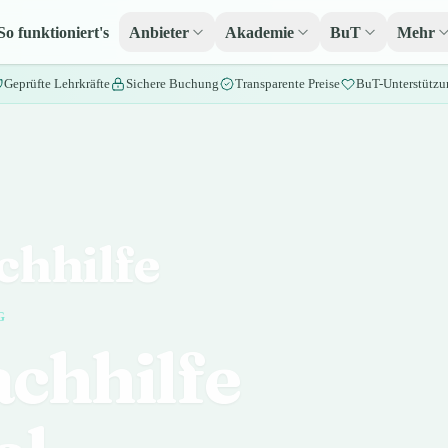
So funktioniert's
Anbieter
Akademie
BuT
Mehr
Geprüfte Lehrkräfte
Sichere Buchung
Transparente Preise
BuT-Unterstützu
chhilfe
G
chhilfe