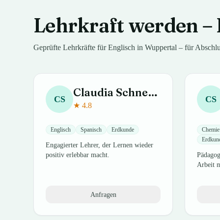
Lehrkraft werden – 
Geprüfte Lehrkräfte für
Englisch
in
Wuppertal
– für
Abschlu
Claudia
Schneider
CS
CS
★
4.8
Englisch
Spanisch
Erdkunde
Chemie
Erdkun
Engagierter Lehrer, der Lernen wieder
positiv erlebbar macht.
Pädagogi
Arbeit 
Anfragen