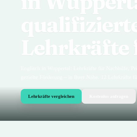
in Wupperta
qualifiziert
Lehrkräfte 
Englisch in Wuppertal: Lehrkräfte für Nachhilfe, P
gezielte Förderung – in Ihrer Nähe. 12 Lehrkräfte f
Lehrkräfte vergleichen
Kostenlos anfragen