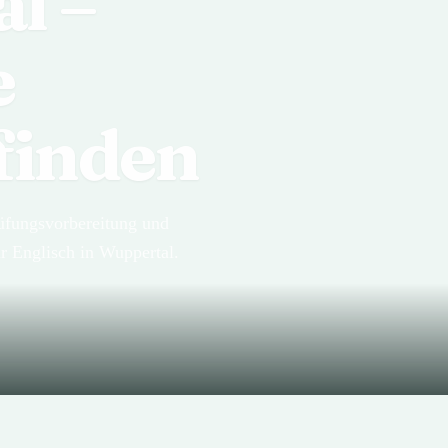
l –
e
finden
rüfungsvorbereitung und
ür Englisch in Wuppertal.